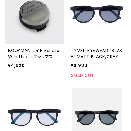
BOOKMAN ライト Eclipse
TYMER EYEWEAR "BLAK
With Usb-c エクリプス
E" MATT BLACK/GREY
（TY101-MBK-GRY）
¥4,620
¥6,930
SOLD OUT