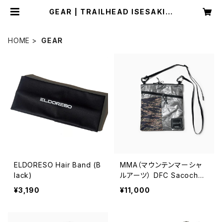
GEAR | TRAILHEAD ISESAKI B
ASE
HOME
GEAR
ELDORESO Hair Band (B
MMA（マウンテンマーシャ
lack)
ルアーツ） DFC Sacoche
"EDDIE" (Tiger Camo)
¥3,190
¥11,000