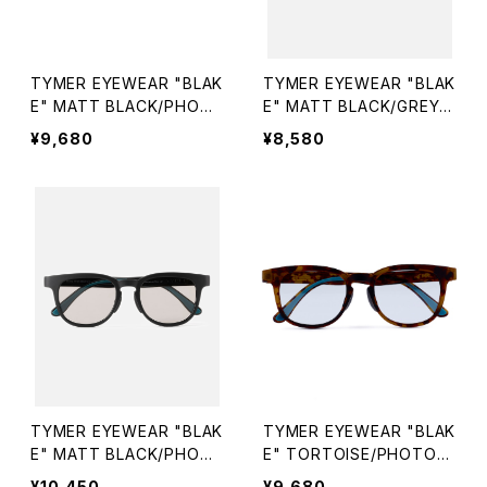
TYMER EYEWEAR "BLAK
TYMER EYEWEAR "BLAK
E" MATT BLACK/PHOT
E" MATT BLACK/GREY P
OCHROMIC GREY（TY101
OLARIZED (TY101-MBK-
¥9,680
¥8,580
-MBK-PGY）
GYP)
TYMER EYEWEAR "BLAK
TYMER EYEWEAR "BLAK
E" MATT BLACK/PHOTC
E" TORTOISE/PHOTOC
HROMIC GREY POLARIZ
HROMIC GREY（TY101-M
¥10,450
¥9,680