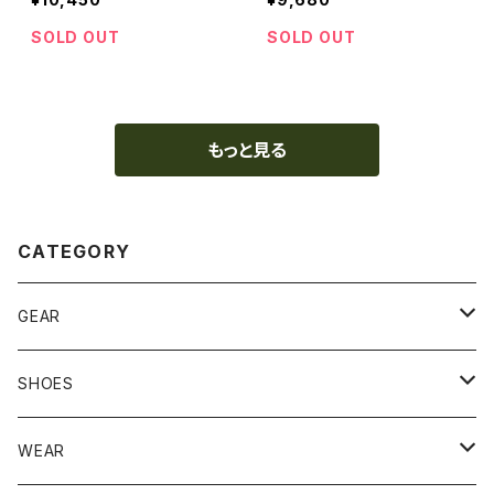
ED (TY101-MBK-PGYP)
TT-PGY）
SOLD OUT
SOLD OUT
もっと見る
CATEGORY
GEAR
BACKPACK
SHOES
STUFFBAG
ACCESSORIES
サンダル
WEAR