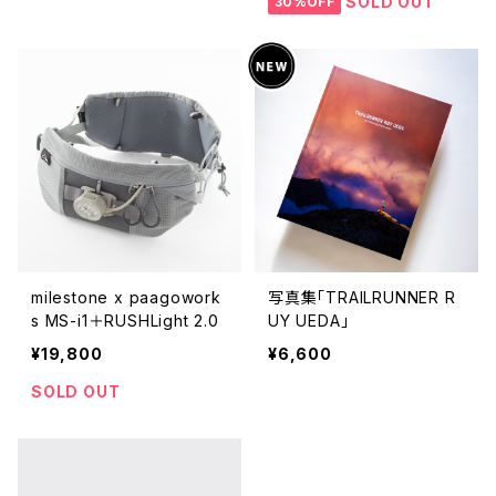
SOLD OUT
30%OFF
milestone x paagowork
写真集「TRAILRUNNER R
s MS-i1＋RUSHLight 2.0
UY UEDA」
¥19,800
¥6,600
SOLD OUT