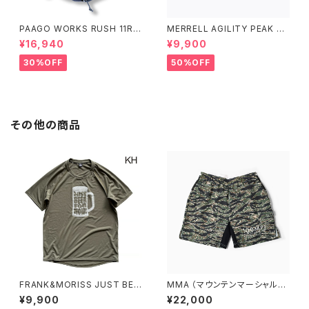
PAAGO WORKS RUSH 11R A
MERRELL AGILITY PEAK 5
LPINE BLUE
アジリティー ピーク 5［ウィメン
¥16,940
¥9,900
ズ］ BLACK/BLACK ブラック/
ブラック
30%OFF
50%OFF
その他の商品
FRANK&MORISS JUST BEE
MMA （マウンテンマーシャルア
R FOR NOW! （カーキ）
ーツ） 100MPJ Racing Trail
¥9,900
¥22,000
Run Shorts