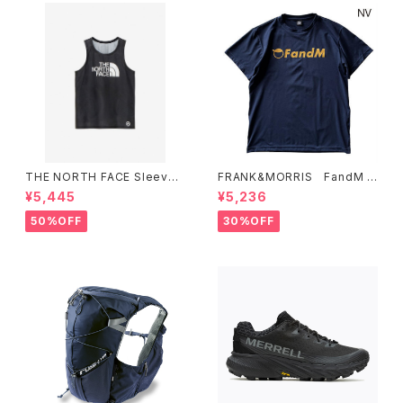
THE NORTH FACE Sleevel
FRANK&MORRIS FandM T
ess Hypervent Crew WOM
ee NV
¥5,445
¥5,236
EN'S ブラック
50%OFF
30%OFF