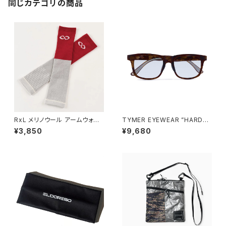
同じカテゴリの商品
RxL メリノウール アームウォー
TYMER EYEWEAR ”HARDY"
マー(ユニセックス) レッド×アイ
TORTOISE/PHOTOCHROM
¥3,850
¥9,680
ボリー
IC GREY（TY102-MTT-PG
Y）