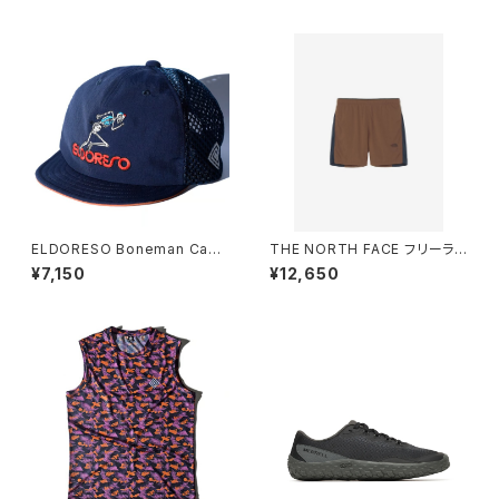
ELDORESO Boneman Cap
THE NORTH FACE フリーラン
(Navy)
ライトショーツ （メンズ） エンバ
¥7,150
¥12,650
ーソイル