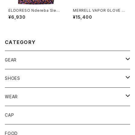
ELDORESO Ndereba Sleev
MERRELL VAPOR GLOVE 7
eless (Purple)
ベイパー グローブ 7［ウィメン
¥6,930
¥15,400
ズ］ ブラック
CATEGORY
GEAR
BACKPACK
SHOES
STUFFBAG
ACCESSORIES
サンダル
WEAR
SOCKS
CAP
GLOVE
FOOD