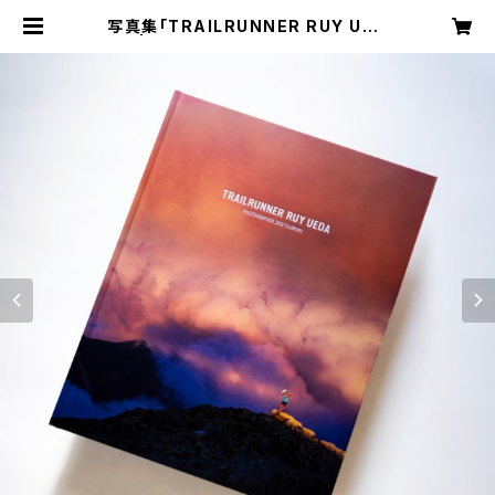
写真集「TRAILRUNNER RUY UED
A」 | TRAILHEAD ISESAKI BAS
E