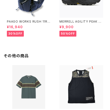
PAAGO WORKS RUSH 11R A
MERRELL AGILITY PEAK 5
LPINE BLUE
アジリティー ピーク 5［ウィメン
¥16,940
¥9,900
ズ］ BLACK/BLACK ブラック/
ブラック
30%OFF
50%OFF
その他の商品