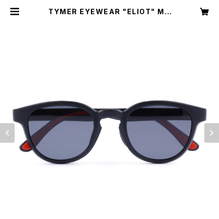
TYMER EYEWEAR "ELIOT" MA
TT BLACK/GREY（TY100-MBK-
GRY） | TRAILHEAD ISESAKI B
ASE