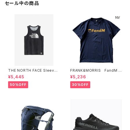
セール中の商品
THE NORTH FACE Sleevel
FRANK&MORRIS FandM T
ess Hypervent Crew WOM
ee NV
¥5,445
¥5,236
EN'S ブラック
50%OFF
30%OFF