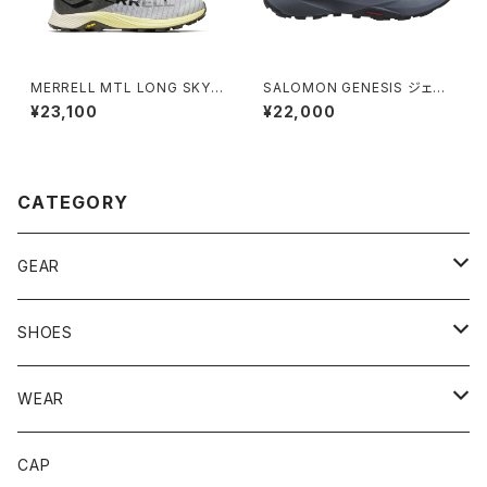
MERRELL MTL LONG SKY 2
SALOMON GENESIS ジェネ
MATRYX® エムティーエル ロ
シス ［ウィメンズ］
¥23,100
¥22,000
ング スカイ 2 マトリックス®［メ
ンズ］
CATEGORY
GEAR
BACKPACK
SHOES
STUFFBAG
ACCESSORIES
サンダル
WEAR
SOCKS
CAP