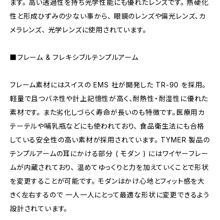
ます。 高い透過性を持ち光学性能にも優れたレンズです。 熱硬化
性と形成ひずみの少ない事から、 眼鏡のレンズや偏光レンズ、カ
メラレンズ、 光学レンズに使用されています。
■フレーム & フレキシブルテンプルアーム
フレーム素材にはスイスの EMS 社が開発した TR-90 を採用。
軽量で且つバネ性や計上記憶性が高く、耐熱性・耐湿性に優れた
素材です。 また劣化しづらく寿命が長いのも特徴です。医療用カ
テーテルや哺乳瓶などにも使われており、 食品衛生法にも合格
している安全性の高い素材が採用されています。 TYMER 製品の
テンプルアームの耳にかける部分 ( モダン ) にはワイヤーフレー
ムが内蔵されており、 温めてゆっくりと力を加えていくことで形状
を変更することが可能です。 モダンはかけ心地とフィット感を大
きく左右するので 一人一人にとって最適な形状に変更できるよう
設計されています。