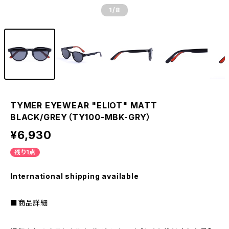
1
/8
TYMER EYEWEAR "ELIOT" MATT
BLACK/GREY（TY100-MBK-GRY）
¥6,930
残り1点
International shipping available
■商品詳細