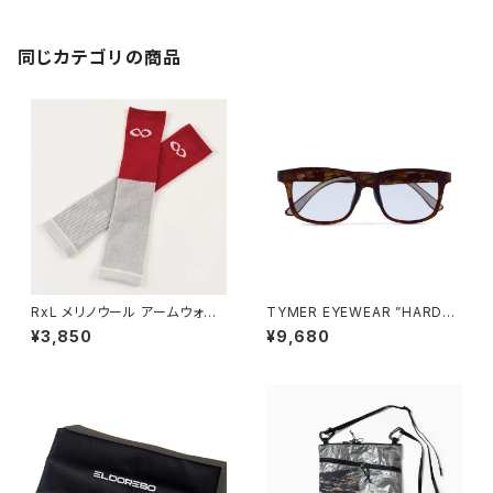
同じカテゴリの商品
RxL メリノウール アームウォー
TYMER EYEWEAR ”HARDY"
マー(ユニセックス) レッド×アイ
TORTOISE/PHOTOCHROM
¥3,850
¥9,680
ボリー
IC GREY（TY102-MTT-PG
Y）