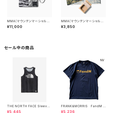
MMA（マウンテンマーシャルア
MMA（マウンテンマーシャルア
ーツ） DFC Sacoche "EDDI
ーツ）×CHAORAS® Sports T
¥11,000
¥3,850
E" (Grayish)
enugui (Tiger Camo)
セール中の商品
THE NORTH FACE Sleevel
FRANK&MORRIS FandM T
ess Hypervent Crew WOM
ee NV
¥5,445
¥5,236