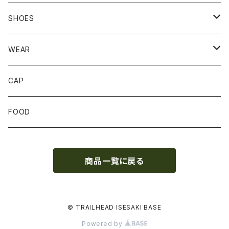
BACKPACK
SHOES
STUFFBAG
ACCESSORIES
サンダル
WEAR
SOCKS
CAP
GLOVE
FOOD
トップス
商品一覧に戻る
ボトムス
© TRAILHEAD ISESAKI BASE
Powered by