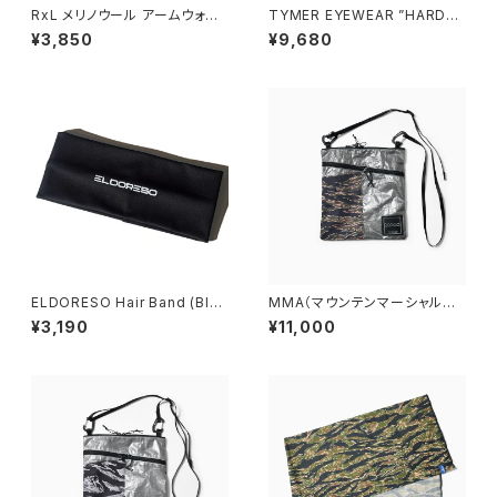
RxL メリノウール アームウォー
TYMER EYEWEAR ”HARDY"
マー(ユニセックス) レッド×アイ
TORTOISE/PHOTOCHROM
¥3,850
¥9,680
ボリー
IC GREY（TY102-MTT-PG
Y）
ELDORESO Hair Band (Blac
MMA（マウンテンマーシャルア
k)
ーツ） DFC Sacoche "EDDI
¥3,190
¥11,000
E" (Tiger Camo)