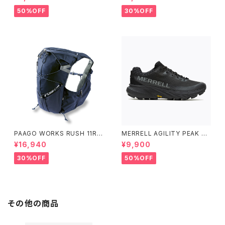
EN'S ブラック
50%OFF
30%OFF
PAAGO WORKS RUSH 11R A
MERRELL AGILITY PEAK 5
LPINE BLUE
アジリティー ピーク 5［ウィメン
¥16,940
¥9,900
ズ］ BLACK/BLACK ブラック/
ブラック
30%OFF
50%OFF
その他の商品