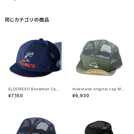
同じカテゴリの商品
ELDORESO Boneman Cap
milestone original cap MS
(Navy)
C-024 フォレスト
¥7,150
¥6,930