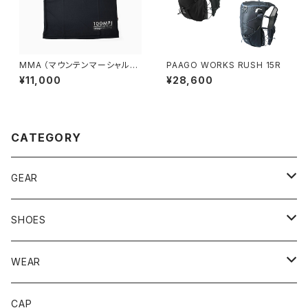
MMA （マウンテンマーシャルア
PAAGO WORKS RUSH 15R
ーツ） 100MPJ Trail Sleeve-
¥11,000
¥28,600
less (Black)
CATEGORY
GEAR
BACKPACK
SHOES
STUFFBAG
ACCESSORIES
サンダル
WEAR
SOCKS
CAP