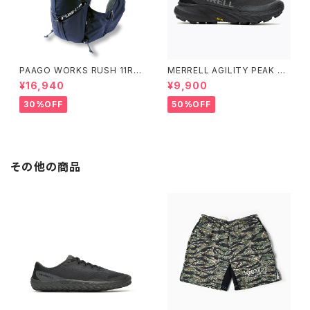
PAAGO WORKS RUSH 11R A
MERRELL AGILITY PEAK 5
LPINE BLUE
アジリティー ピーク 5［ウィメン
¥16,940
¥9,900
ズ］ BLACK/BLACK ブラック/
ブラック
30%OFF
50%OFF
その他の商品