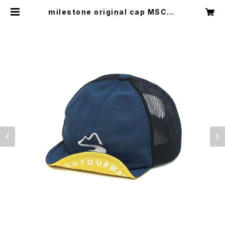
milestone original cap MSC-0
17 ネイビーブルー | TRAILHEAD I
SESAKI BASE