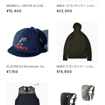
MERRELL VAPOR GLOVE 7
MMA （マウンテンマーシャルア
ベイパー グローブ 7［メンズ］
ーツ） 100MPJ Racing Trail
¥15,400
¥22,000
ブラック
Run Shorts
ELDORESO Boneman Cap
MMA（マウンテンマーシャルア
(Navy)
ーツ）POLARTEC® Alpha Dir
¥7,150
¥19,800
ect Balaclava Hoodie (Kha
ki)