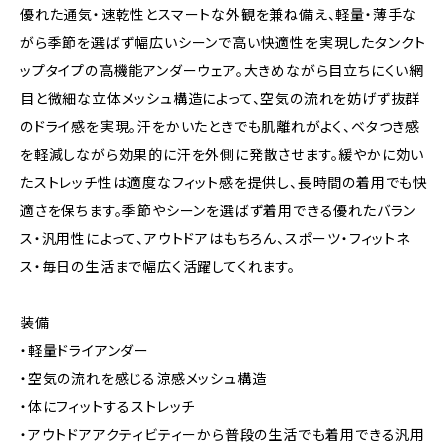
優れた通気・速乾性とスマートな外観を兼ね備え、軽量・薄手な
がら季節を選ばず幅広いシーンで高い快適性を実現したタンクト
ップタイプの高機能アンダーウェア。大きめながら目立ちにくい網
目と微細な立体メッシュ構造によって、空気の流れを妨げず抜群
のドライ感を実現。汗をかいたときでも肌離れがよく、ベタつき感
を軽減しながら効果的に汗を外側に発散させます。緩やかに効い
たストレッチ性は適度なフィット感を提供し、長時間の着用でも快
適さを保ちます。季節やシーンを選ばず着用できる優れたバラン
ス・汎用性によって、アウトドアはもちろん、スポーツ・フィットネ
ス・毎日の生活まで幅広く活躍してくれます。
装備
・軽量ドライアンダー
・空気の流れを感じる涼感メッシュ構造
・体にフィットするストレッチ
・アウトドアアクティビティーから普段の生活でも着用できる汎用