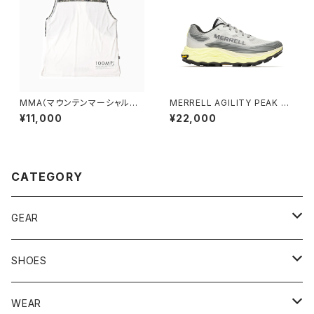
MMA（マウンテンマーシャルア
MERRELL AGILITY PEAK 6
ーツ） 100MPJ Trail Sleeve-
アジリティー ピーク 6［ウィメン
¥11,000
¥22,000
less (White)
ズ］PIGEON/LIMONE ピジョ
ン/リモーネ
CATEGORY
GEAR
BACKPACK
SHOES
STUFFBAG
ACCESSORIES
サンダル
WEAR