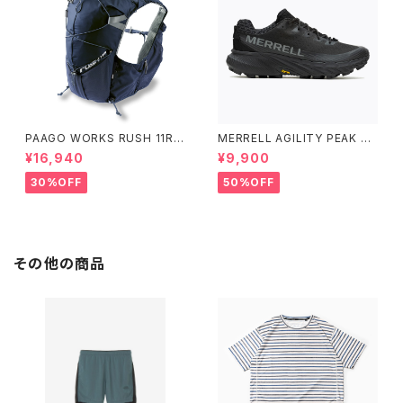
PAAGO WORKS RUSH 11R A
MERRELL AGILITY PEAK 5
LPINE BLUE
アジリティー ピーク 5［ウィメン
¥16,940
¥9,900
ズ］ BLACK/BLACK ブラック/
ブラック
30%OFF
50%OFF
その他の商品