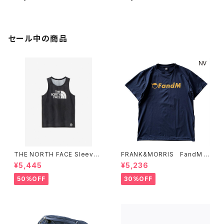
ークルー （レディース）エンバー
ークルー （レディース） スレート
ソイル
グレー
セール中の商品
THE NORTH FACE Sleevel
FRANK&MORRIS FandM T
ess Hypervent Crew WOM
ee NV
¥5,445
¥5,236
EN'S ブラック
50%OFF
30%OFF