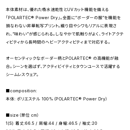
本体素材は、優れた吸水速乾性とUVカット機能を備える
「POLARTEC® Power Dry」。全面に“ボーダーの服”を機能を
損なわない昇華転写プリント。織り目やシワもリアルに表現さ
れ、“味わい”が感じられる。しなやかで肌触りがよく、ライトアクテ
ィビティから長時間のヘビーアクティビティまで対応する。
オーセンティックなボーダー柄とPOLARTEC® の高機能が融
合。シーンを選ばず、アクティビイティとタウンユースで活躍する
シームレスウェア。
■composition:
本体: ポリエステル 100%（POLARTEC®︎ Power Dry）
■size（単位 cm）
1(S) 着丈:66.5 / 肩幅:44 / 身幅:46.5 / 袖丈:20