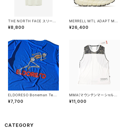
THE NORTH FACE スリーブ
MERRELL MTL ADAPT MAT
レスドライドットライトクルー（メ
RYX® エムティーエル アダプト
¥8,800
¥26,400
ンズ）グレイッシュホワイト
マトリックス®［メンズ］
ELDORESO Boneman Tee
MMA（マウンテンマーシャルア
(Blue)
ーツ） 100MPJ Trail Sleeve-
¥7,700
¥11,000
less (White)
CATEGORY