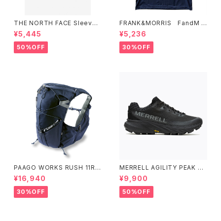
THE NORTH FACE Sleevel
FRANK&MORRIS FandM T
ess Hypervent Crew WOM
ee NV
¥5,445
¥5,236
EN'S ブラック
50%OFF
30%OFF
PAAGO WORKS RUSH 11R A
MERRELL AGILITY PEAK 5
LPINE BLUE
アジリティー ピーク 5［ウィメン
¥16,940
¥9,900
ズ］ BLACK/BLACK ブラック/
ブラック
30%OFF
50%OFF