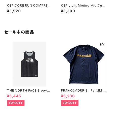
CEP CORE RUN COMPRES
CEP Light Merino Mid Cut
SION SOCKS 5.0 - MID CU
Compression Socks Wom
¥3,520
¥3,300
T Men's GOLD/BURGUNDY
en's Black
セール中の商品
THE NORTH FACE Sleevel
FRANK&MORRIS FandM T
ess Hypervent Crew WOM
ee NV
¥5,445
¥5,236
EN'S ブラック
50%OFF
30%OFF