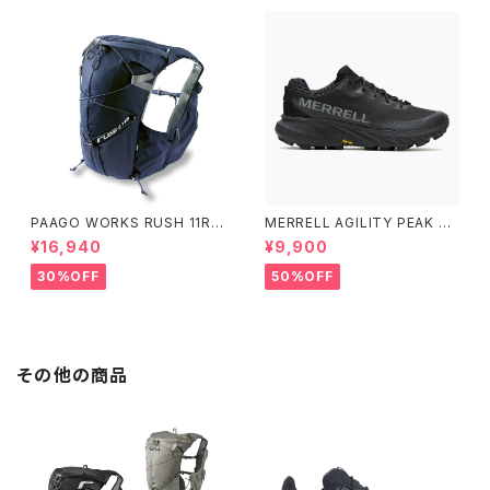
PAAGO WORKS RUSH 11R A
MERRELL AGILITY PEAK 5
LPINE BLUE
アジリティー ピーク 5［ウィメン
¥16,940
¥9,900
ズ］ BLACK/BLACK ブラック/
ブラック
30%OFF
50%OFF
その他の商品