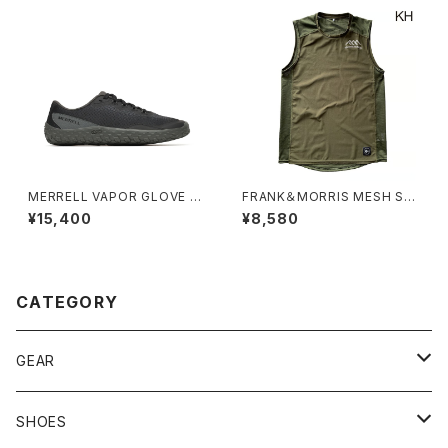
MERRELL VAPOR GLOVE 7
FRANK＆MORRIS MESH SLE
ベイパー グローブ 7［ウィメン
EVELESS 02 カーキ
¥15,400
¥8,580
ズ］ ブラック
CATEGORY
GEAR
BACKPACK
SHOES