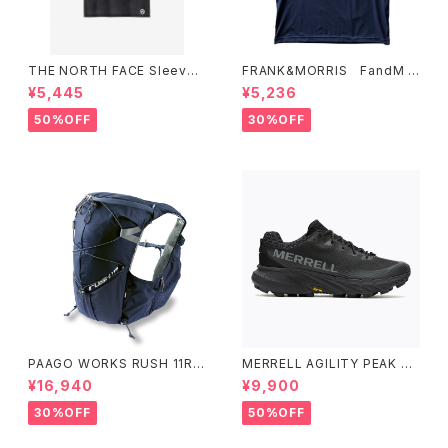
THE NORTH FACE Sleevel
FRANK&MORRIS FandM T
ess Hypervent Crew WOM
ee NV
¥5,445
¥5,236
EN'S ブラック
50%OFF
30%OFF
PAAGO WORKS RUSH 11R A
MERRELL AGILITY PEAK 5
LPINE BLUE
アジリティー ピーク 5［ウィメン
¥16,940
¥9,900
ズ］ BLACK/BLACK ブラック/
ブラック
30%OFF
50%OFF